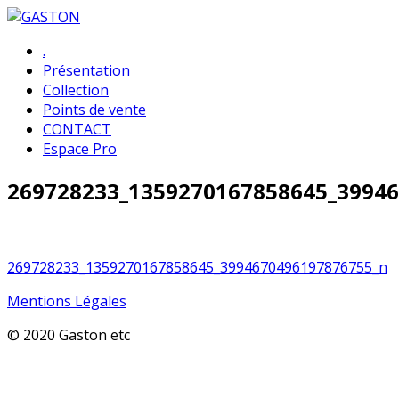
Skip
GASTON
to
Primary
.
content
Menu
Présentation
Collection
Points de vente
CONTACT
Espace Pro
269728233_1359270167858645_3994
Navigation
269728233_1359270167858645_3994670496197876755_n
de
Mentions Légales
l’article
© 2020 Gaston etc